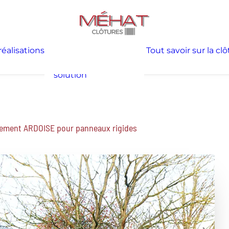
Je me laisse
réalisations
Tout savoir sur la cl
inspirer
Je cherche une
solution
ement ARDOISE pour panneaux rigides