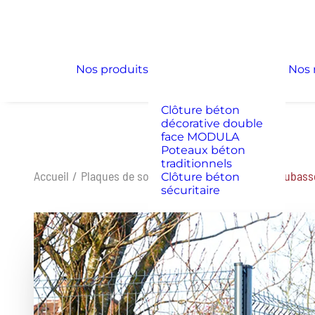
Clôture béton
CLASSIQUE
Clôture béton
décorative simple
face TENDANCE
Nos produits
Nos 
Clôture béton
décorative simple
face MINÉRAL
Clôture béton
décorative double
face MODULA
Poteaux béton
traditionnels
Accueil
Plaques de soubassement
Plaque de soubass
Clôture béton
sécuritaire