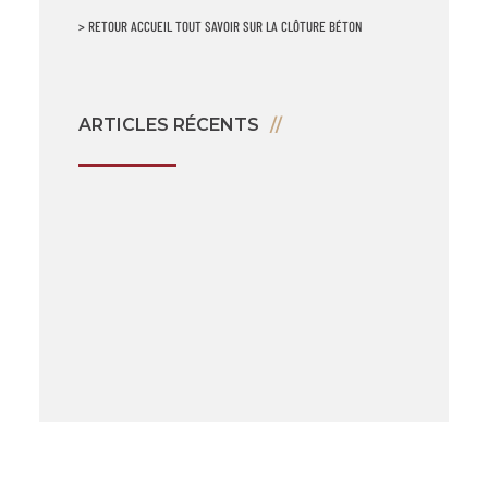
> RETOUR ACCUEIL TOUT SAVOIR SUR LA CLÔTURE BÉTON
ARTICLES RÉCENTS
Clôture béton : un bon investissement à long terme ?
Minéraliser sa clôture béton : une étape obligatoire
Clôture béton et PLU
Coût vs Valeur : Comparaison des Matériaux de Clôture
FAQ clôture béton
La Clôture végétale et ses inconvénients