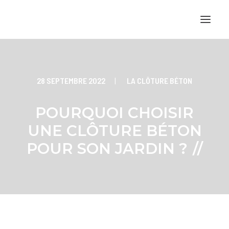
Nos produits
28 SEPTEMBRE 2022
|
LA CLÔTURE BÉTON
Nos réalisations
Tout savoir sur la clôture béton
POURQUOI CHOISIR
Qui sommes-nous ?
UNE CLÔTURE BÉTON
Contact
POUR SON JARDIN ?