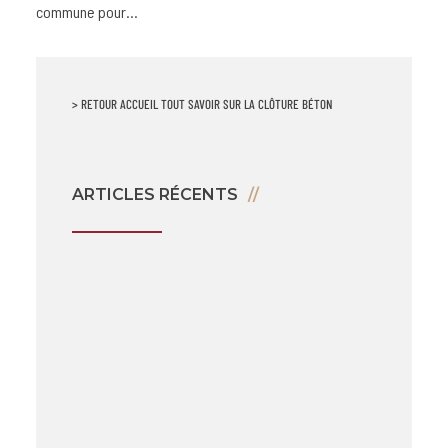
commune pour…
> RETOUR ACCUEIL TOUT SAVOIR SUR LA CLÔTURE BÉTON
ARTICLES RÉCENTS
Clôture béton : un bon investissement à long terme ?
Minéraliser sa clôture béton : une étape obligatoire
Clôture béton et PLU
Coût vs Valeur : Comparaison des Matériaux de Clôture
FAQ clôture béton
La Clôture végétale et ses inconvénients